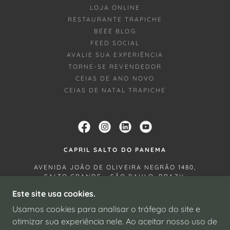
LOJA ONLINE
RESTAURANTE TRAPICHE
BÉÉÉ BLOG
FEED SOCIAL
AVALIE SUA EXPERIÊNCIA
TORNE-SE REVENDEDOR
CEIAS DE ANO NOVO
CEIAS DE NATAL TRAPICHE
CAPRIL SALTO DO PANEMA
AVENIDA JOÃO DE OLIVEIRA NEGRÃO 1480,
SALTO GRANDE - SÃO PAULO, BRAZIL
19923-001. WHATSAPP 11 20689572.
Este site usa cookies.
INSTAGRAM E FACEBOOK: CAPRIL SALTO
Usamos cookies para analisar o tráfego do site e
DO PANEMA.
otimizar sua experiência nele. Ao aceitar nosso uso de